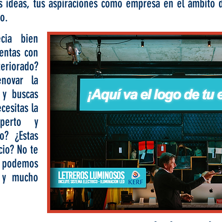
us ideas, tus aspiraciones como empresa en el ámbito 
do.
cia bien
entas con
eriorado?
novar la
 y buscas
cesitas la
perto y
o? ¿Estas
io? No te
e podemos
 y mucho