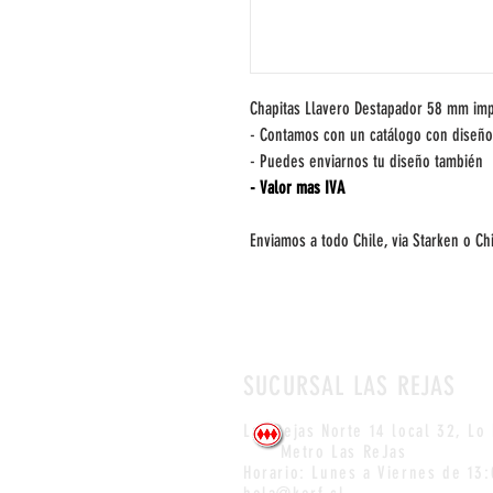
Chapitas Llavero Destapador 58 mm impr
- Contamos con un catálogo con diseño
- Puedes enviarnos tu diseño también
- Valor mas IVA
Enviamos a todo Chile, via Starken o Ch
SUCURSAL LAS REJAS
Las Rejas Norte 14 local 32,
Lo
Metro Las ReJas
Horario: Lunes a Viernes de 13
: