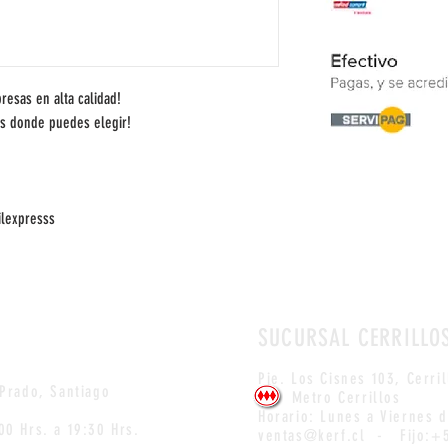
esas en alta calidad! 
s donde puedes elegir!
ilexpresss
SUCURSAL CERRILLO
Pje. Los Cisnes 103, Cerril
 Prado
, Santiago
Metro Cerrillos
Horario: Lunes a Viernes 
00 Hrs. a 19:30 Hrs.
ventas@kerf.cl
-
Fijo:+