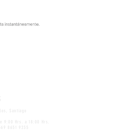
S
los
, Santiago
de
9:00 Hrs. a 18:00 Hrs.
569 8651 9235