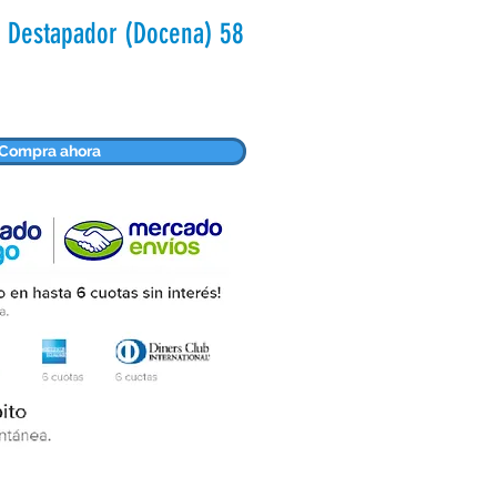
o Destapador (Docena) 58
ecio
Compra ahora