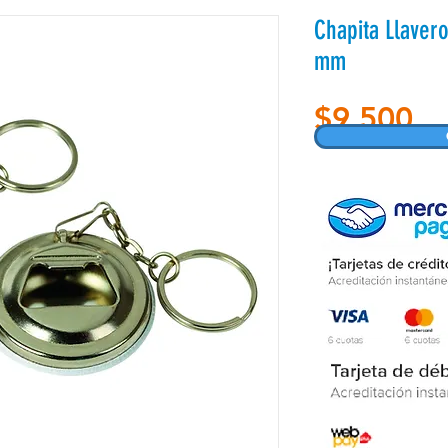
Chapita Llaver
mm
Pr
$9.500