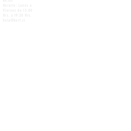
ReJas
Horario: Lunes a
Viernes de 13
:00
Hrs. a 19:30 Hrs.
hola@kerf.cl