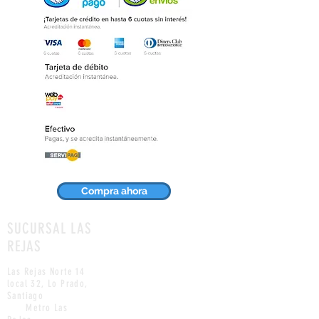
Compra ahora
SUCURSAL LAS
REJAS
Las Rejas Norte 14
local 32,
Lo Prado
,
Santiago
Metro Las